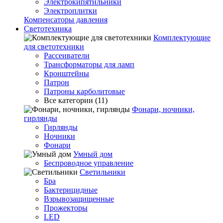
Электрокипятильники
Электроплитки
Компенсаторы давления
Светотехника
Комплектующие
для светотехники
Рассеиватели
Трансформаторы для ламп
Кронштейны
Патрон
Патроны карболитовые
Все категории (11)
Фонари, ночники,
гирлянды
Гирлянды
Ночники
Фонари
Умный дом
Беспроводное управление
Светильники
Бра
Бактерицидные
Взрывозащищенные
Прожекторы
LED