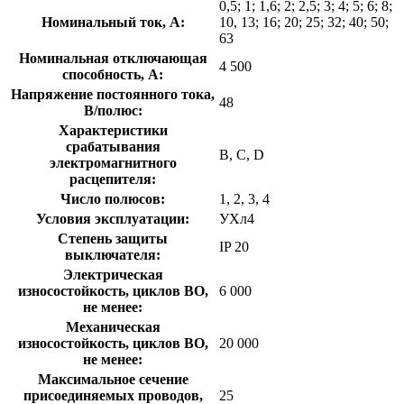
0,5; 1; 1,6; 2; 2,5; 3; 4; 5; 6; 8;
Номинальный ток, А:
10, 13; 16; 20; 25; 32; 40; 50;
63
Номинальная отключающая
4 500
способность, А:
Напряжение постоянного тока,
48
В/полюс:
Характеристики
срабатывания
В, С, D
электромагнитного
расцепителя:
Число полюсов:
1, 2, 3, 4
Условия эксплуатации:
УХл4
Степень защиты
IP 20
выключателя:
Электрическая
износостойкость, циклов В­О,
6 000
не менее:
Механическая
износостойкость, циклов В­О,
20 000
не менее:
Максимальное сечение
присоединяемых проводов,
25