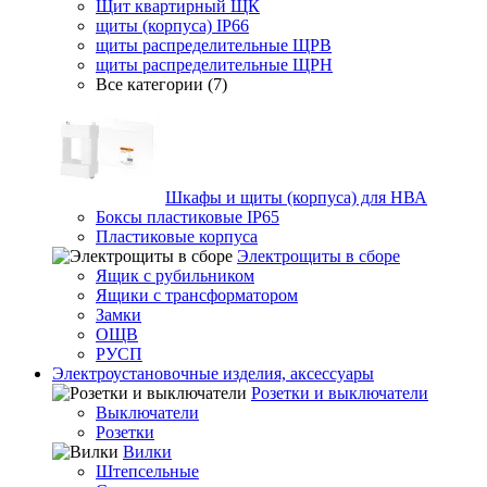
Щит квартирный ЩК
щиты (корпуса) IP66
щиты распределительные ЩРВ
щиты распределительные ЩРН
Все категории (7)
Шкафы и щиты (корпуса) для НВА
Боксы пластиковые IP65
Пластиковые корпуса
Электрощиты в сборе
Ящик с рубильником
Ящики с трансформатором
Замки
ОЩВ
РУСП
Электроустановочные изделия, аксессуары
Розетки и выключатели
Выключатели
Розетки
Вилки
Штепсельные