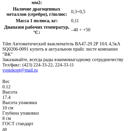
мм2:
Наличие драгоценных
0,3÷0,5
металлов (серебро), г/полюс:
Масса 1 полюса, кг:
0,11
Диапазон рабочих температур,
–40 ÷ +50
°С:
Tdm Автоматический выключатель ВА47-29 2Р 10А 4,5кА
SQ0206-0091 купить в актуальном прайс листе компании
"ВК"
Заказывайте, всегда рады взаимовыгодному сотрудничеству
Тел/факс: (423) 224-33-22, 224-33-11
vostokopt@mail.ru
Вес
0.12
Высота
17.4
Высота упаковки
10 см
Глубина упаковки
8 см
ГОСТ стандарт
да