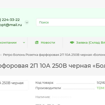
) 224-33-22
opt@mail.ru
 компании
Новости
Заявка (Склад В
Ретро Болонь Розетка фарфоровая 2П 10А 250В черная «Болон
рфоровая 2П 10А 250В черная «Б
Код товара:
SQ18
Производители
TDM
Закончился