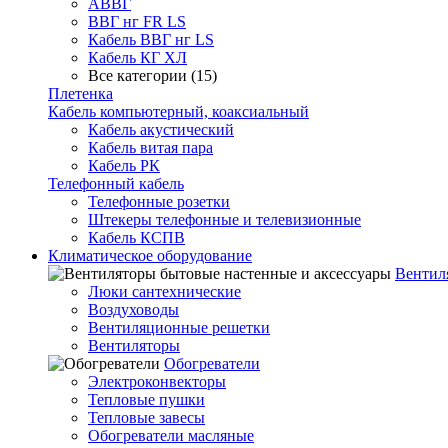
АВВГ
ВВГ нг FR LS
Кабель ВВГ нг LS
Кабель КГ ХЛ
Все категории (15)
Плетенка
Кабель компьютерный, коаксиальный
Кабель акустический
Кабель витая пара
Кабель РК
Телефонный кабель
Телефонные розетки
Штекеры телефонные и телевизионные
Кабель КСПВ
Климатическое оборудование
Вентил
Люки сантехнические
Воздуховоды
Вентиляционные решетки
Вентиляторы
Обогреватели
Электроконвекторы
Тепловые пушки
Тепловые завесы
Обогреватели масляные