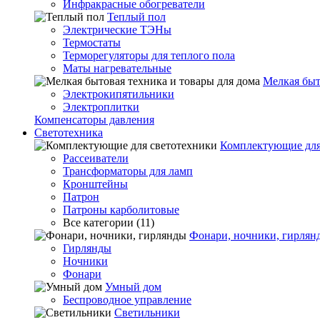
Инфракрасные обогреватели
Теплый пол
Электрические ТЭНы
Термостаты
Терморегуляторы для теплого пола
Маты нагревательные
Мелкая быт
Электрокипятильники
Электроплитки
Компенсаторы давления
Светотехника
Комплектующие для
Рассеиватели
Трансформаторы для ламп
Кронштейны
Патрон
Патроны карболитовые
Все категории (11)
Фонари, ночники, гирлян
Гирлянды
Ночники
Фонари
Умный дом
Беспроводное управление
Светильники