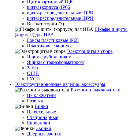
Щит квартирный ЩК
щиты (корпуса) IP66
щиты распределительные ЩРВ
щиты распределительные ЩРН
Все категории (7)
Шкафы и щиты
(корпуса) для НВА
Боксы пластиковые IP65
Пластиковые корпуса
Электрощиты в сборе
Ящик с рубильником
Ящики с трансформатором
Замки
ОЩВ
РУСП
Электроустановочные изделия, аксессуары
Розетки и выключатели
Выключатели
Розетки
Вилки
Штепсельные
Стационарные
Евровилки
Звонки
Дверные звонки