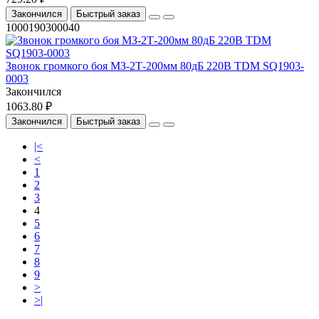
Закончился
Быстрый заказ
1000190300040
Звонок громкого боя МЗ-2Т-200мм 80дБ 220В TDM SQ1903-
0003
Закончился
1063.80 ₽
Закончился
Быстрый заказ
|<
<
1
2
3
4
5
6
7
8
9
>
>|