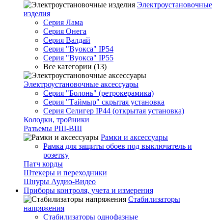
Электроустановочные
изделия
Серия Лама
Серия Онега
Серия Валдай
Серия "Вуокса" IP54
Серия "Вуокса" IP55
Все категории (13)
Электроустановочные аксессуары
Серия "Болонь" (ретрокерамика)
Серия "Таймыр" скрытая установка
Серия Селигер IP44 (открытая установка)
Колодки, тройники
Разъемы РШ-ВШ
Рамки и аксессуары
Рамка для защиты обоев под выключатель и
розетку
Патч корды
Штекеры и переходники
Шнуры Аудио-Видео
Приборы контроля, учета и измерения
Стабилизаторы
напряжения
Стабилизаторы однофазные