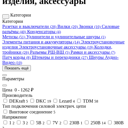
изделия, аксессуары
Категории
Категории
Розетки и выключатели
Вилки
Звонки
Силовые
(28)
(20)
(10)
разъёмы
Конденсаторы
(40)
(4)
Метизы
Удлинители и удлинительные шнуры
(51)
(1)
Элементы питания и аккумуляторы
Электроустановочные
(14)
изделия
Электроустановочные аксессуары
Колодки,
(19)
тройники
Разъемы РШ-ВШ
Рамки и аксессуары
(26)
(5)
(7)
Патч корды
Штекеры и переходники
Шнуры Аудио-
(8)
(27)
Видео
(10)
Показать ещё
Параметры
Цена
0
-
1262
₽
Производитель
DEKraft
DKC
Lezard
TDM
5
19
4
58
Тип подключения силовой электрич. цепи
Винтовое соединение
5
Напряжение
1
3
5В
7V
230В
250В
380В
2
2
2
2
1
14