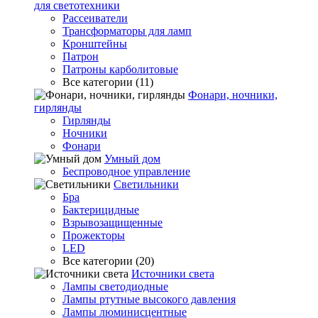
для светотехники
Рассеиватели
Трансформаторы для ламп
Кронштейны
Патрон
Патроны карболитовые
Все категории (11)
Фонари, ночники,
гирлянды
Гирлянды
Ночники
Фонари
Умный дом
Беспроводное управление
Светильники
Бра
Бактерицидные
Взрывозащищенные
Прожекторы
LED
Все категории (20)
Источники света
Лампы светодиодные
Лампы ртутные высокого давления
Лампы люминисцентные