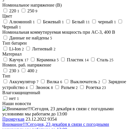
3
Номинальное напряжение (В)
220
250
1
9
Цвет
Алюминий
Бежевый
Белый
черный
1
1
11
1
Черный
1
Номинальная коммутируемая мощность при AC-3, 400 В
Данные не найдены
5
Тип батареи
Li-Ion
Литиевый
2
2
Материал
Каучук
Керамика
Пластик
Сталь
17
5
14
25
Номин. раб. напряжение
230
400
3
2
Тип
Аккумулятор
Вилка
Выключатель
Зарядное
7
6
2
устройство
Звонок
Разъем
Розетка
4
8
2
23
Влагозащищенный
нет
1
Наши новости
Промрукав
23.12.2022
9354
Внимание!!!Сегодня, 23 декабря в связи с погодными