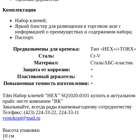
Комплектация
Набор ключей;
Яркий блистер для размещения в торговом зале с
информацией о преимуществах и содержимом набора;
Паспорт.
Предназначены для крепежа:
Тип «HEX»/«TORX»
Сталь:
Cr-V
Материал:
Сталь/АБС-пластик
Защита от коррозии:
+
Пластиковый держатель:
+
Повышенная точность изготовления:
+
Tdm Набор ключей "HEX" SQ1020-0101 купить в актуальном
прайс листе компании "ВК"
Заказывайте, всегда рады взаимовыгодному сотрудничеству
Тел/факс: (423) 224-33-22, 224-33-11
vostokopt@mail.ru
Высота упаковки
10 см