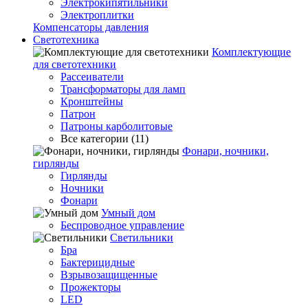
Электрокипятильники
Электроплитки
Компенсаторы давления
Светотехника
Комплектующие
для светотехники
Рассеиватели
Трансформаторы для ламп
Кронштейны
Патрон
Патроны карболитовые
Все категории (11)
Фонари, ночники,
гирлянды
Гирлянды
Ночники
Фонари
Умный дом
Беспроводное управление
Светильники
Бра
Бактерицидные
Взрывозащищенные
Прожекторы
LED