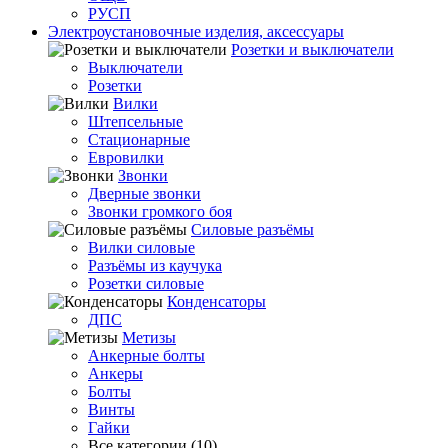
РУСП
Электроустановочные изделия, аксессуары
Розетки и выключатели
Выключатели
Розетки
Вилки
Штепсельные
Стационарные
Евровилки
Звонки
Дверные звонки
Звонки громкого боя
Силовые разъёмы
Вилки силовые
Разъёмы из каучука
Розетки силовые
Конденсаторы
ДПС
Метизы
Анкерные болты
Анкеры
Болты
Винты
Гайки
Все категории (10)