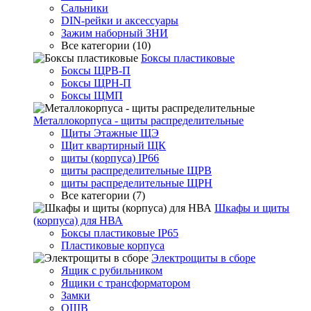
Сальники
DIN-рейки и аксессуары
Зажим наборный ЗНИ
Все категории (10)
Боксы пластиковые
Боксы ЩРВ-П
Боксы ЩРН-П
Боксы ЩМП
Металлокорпуса - щиты распределительные
Щиты Этажные ЩЭ
Щит квартирный ЩК
щиты (корпуса) IP66
щиты распределительные ЩРВ
щиты распределительные ЩРН
Все категории (7)
Шкафы и щиты
(корпуса) для НВА
Боксы пластиковые IP65
Пластиковые корпуса
Электрощиты в сборе
Ящик с рубильником
Ящики с трансформатором
Замки
ОЩВ