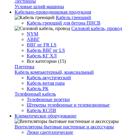
Лестницы
Угловые шлиф машины
Кабельно-проводниковая продукция
Кабель греющий
Кабель греющий для бетона ПНСВ
Силовой кабель, провод
NYM
АВВГ
ВВГ нг FR LS
Кабель ВВГ нг LS
Кабель КГ ХЛ
Все категории (15)
Плетенка
Кабель компьютерный, коаксиальный
Кабель акустический
Кабель витая пара
Кабель РК
Телефонный кабель
Телефонные розетки
Штекеры телефонные и телевизионные
Кабель КСПВ
Климатическое оборудование
Вентиляторы бытовые настенные и аксессуары
Люки сантехнические