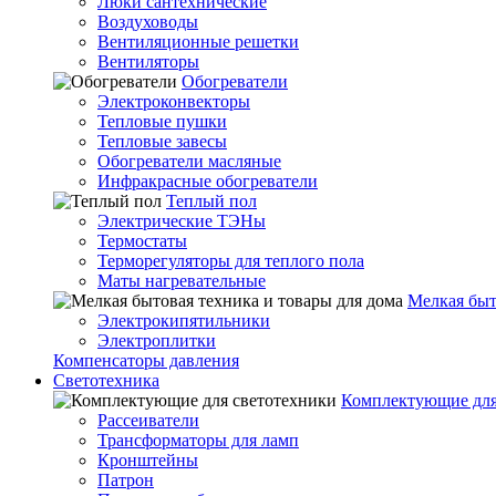
Люки сантехнические
Воздуховоды
Вентиляционные решетки
Вентиляторы
Обогреватели
Электроконвекторы
Тепловые пушки
Тепловые завесы
Обогреватели масляные
Инфракрасные обогреватели
Теплый пол
Электрические ТЭНы
Термостаты
Терморегуляторы для теплого пола
Маты нагревательные
Мелкая быт
Электрокипятильники
Электроплитки
Компенсаторы давления
Светотехника
Комплектующие для
Рассеиватели
Трансформаторы для ламп
Кронштейны
Патрон