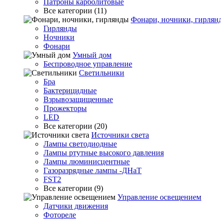
Патроны карболитовые
Все категории (11)
Фонари, ночники, гирлян
Гирлянды
Ночники
Фонари
Умный дом
Беспроводное управление
Светильники
Бра
Бактерицидные
Взрывозащищенные
Прожекторы
LED
Все категории (20)
Источники света
Лампы светодиодные
Лампы ртутные высокого давления
Лампы люминисцентные
Газоразрядные лампы -ДНаТ
FST2
Все категории (9)
Управление освещением
Датчики движения
Фотореле