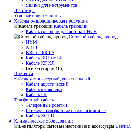
Ящики для инструментов
Лестницы
Угловые шлиф машины
Кабельно-проводниковая продукция
Кабель греющий
Кабель греющий для бетона ПНСВ
Силовой кабель, провод
NYM
АВВГ
ВВГ нг FR LS
Кабель ВВГ нг LS
Кабель КГ ХЛ
Все категории (15)
Плетенка
Кабель компьютерный, коаксиальный
Кабель акустический
Кабель витая пара
Кабель РК
Телефонный кабель
Телефонные розетки
Штекеры телефонные и телевизионные
Кабель КСПВ
Климатическое оборудование
Вентил