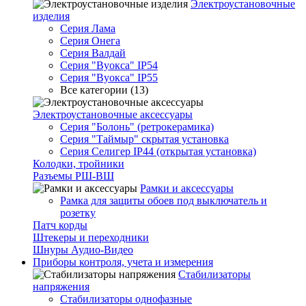
Электроустановочные
изделия
Серия Лама
Серия Онега
Серия Валдай
Серия "Вуокса" IP54
Серия "Вуокса" IP55
Все категории (13)
Электроустановочные аксессуары
Серия "Болонь" (ретрокерамика)
Серия "Таймыр" скрытая установка
Серия Селигер IP44 (открытая установка)
Колодки, тройники
Разъемы РШ-ВШ
Рамки и аксессуары
Рамка для защиты обоев под выключатель и
розетку
Патч корды
Штекеры и переходники
Шнуры Аудио-Видео
Приборы контроля, учета и измерения
Стабилизаторы
напряжения
Стабилизаторы однофазные