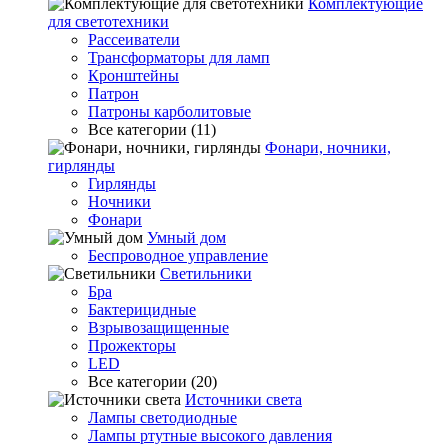
Комплектующие
для светотехники
Рассеиватели
Трансформаторы для ламп
Кронштейны
Патрон
Патроны карболитовые
Все категории (11)
Фонари, ночники,
гирлянды
Гирлянды
Ночники
Фонари
Умный дом
Беспроводное управление
Светильники
Бра
Бактерицидные
Взрывозащищенные
Прожекторы
LED
Все категории (20)
Источники света
Лампы светодиодные
Лампы ртутные высокого давления