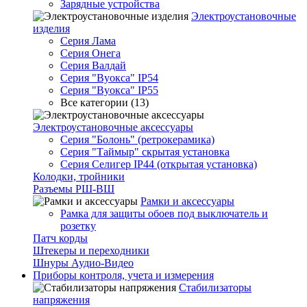
Зарядные устройства
Электроустановочные
изделия
Серия Лама
Серия Онега
Серия Валдай
Серия "Вуокса" IP54
Серия "Вуокса" IP55
Все категории (13)
Электроустановочные аксессуары
Серия "Болонь" (ретрокерамика)
Серия "Таймыр" скрытая установка
Серия Селигер IP44 (открытая установка)
Колодки, тройники
Разъемы РШ-ВШ
Рамки и аксессуары
Рамка для защиты обоев под выключатель и
розетку
Патч корды
Штекеры и переходники
Шнуры Аудио-Видео
Приборы контроля, учета и измерения
Стабилизаторы
напряжения