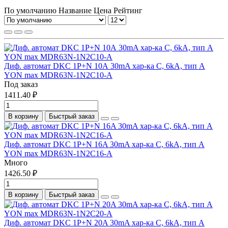
По умолчанию
Название
Цена
Рейтинг
Диф. автомат DKC 1P+N 10А 30mA хар-ка C, 6kA, тип А
YON max MDR63N-1N2C10-A
Под заказ
1411.40 ₽
В корзину
Быстрый заказ
Диф. автомат DKC 1P+N 16A 30mA хар-ка C, 6kA, тип А
YON max MDR63N-1N2C16-A
Много
1426.50 ₽
В корзину
Быстрый заказ
Диф. автомат DKC 1P+N 20A 30mA хар-ка C, 6kA, тип А