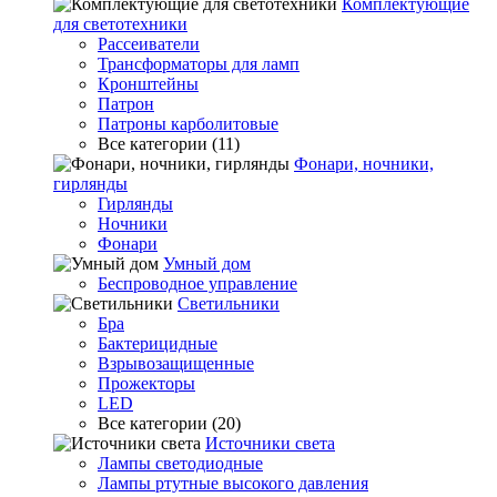
Комплектующие
для светотехники
Рассеиватели
Трансформаторы для ламп
Кронштейны
Патрон
Патроны карболитовые
Все категории (11)
Фонари, ночники,
гирлянды
Гирлянды
Ночники
Фонари
Умный дом
Беспроводное управление
Светильники
Бра
Бактерицидные
Взрывозащищенные
Прожекторы
LED
Все категории (20)
Источники света
Лампы светодиодные
Лампы ртутные высокого давления