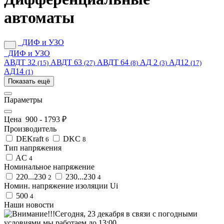
автоматы
ДИФ и УЗО
ДИФ и УЗО
АВДТ 32
АВДТ 63
АВДТ 64
АД 2
АД12
(15)
(27)
(8)
(3)
(17)
АД14
(1)
Показать ещё
Параметры
Цена
900
-
1793
₽
Производитель
DEKraft
DKC
6
8
Тип напряжения
AC
4
Номинальное напряжение
220...230
230...230
2
4
Номин. напряжение изоляции Ui
500
4
Наши новости