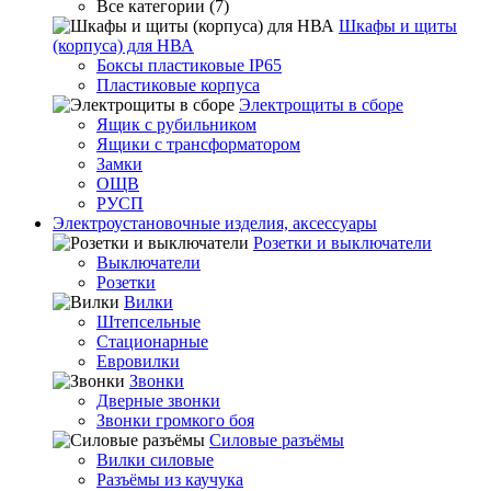
Все категории (7)
Шкафы и щиты
(корпуса) для НВА
Боксы пластиковые IP65
Пластиковые корпуса
Электрощиты в сборе
Ящик с рубильником
Ящики с трансформатором
Замки
ОЩВ
РУСП
Электроустановочные изделия, аксессуары
Розетки и выключатели
Выключатели
Розетки
Вилки
Штепсельные
Стационарные
Евровилки
Звонки
Дверные звонки
Звонки громкого боя
Силовые разъёмы
Вилки силовые
Разъёмы из каучука