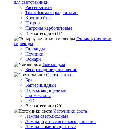
для светотехники
Рассеиватели
Трансформаторы для ламп
Кронштейны
Патрон
Патроны карболитовые
Все категории (11)
Фонари, ночники,
гирлянды
Гирлянды
Ночники
Фонари
Умный дом
Беспроводное управление
Светильники
Бра
Бактерицидные
Взрывозащищенные
Прожекторы
LED
Все категории (20)
Источники света
Лампы светодиодные
Лампы ртутные высокого давления
Лампы люминисцентные