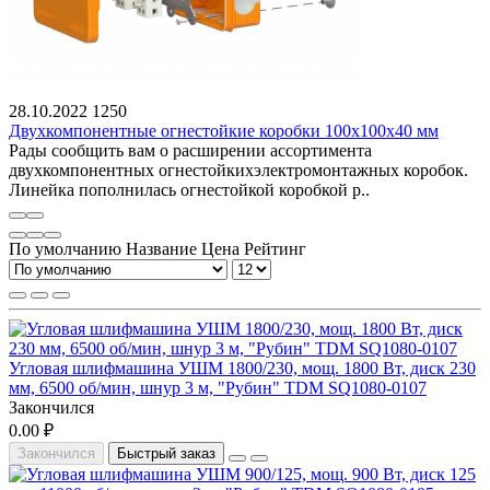
28.10.2022
1250
Двухкомпонентные огнестойкие коробки 100х100х40 мм
Рады сообщить вам о расширении ассортимента
двухкомпонентных огнестойкихэлектромонтажных коробок.
Линейка пополнилась огнестойкой коробкой р..
По умолчанию
Название
Цена
Рейтинг
Угловая шлифмашина УШМ 1800/230, мощ. 1800 Вт, диск 230
мм, 6500 об/мин, шнур 3 м, "Рубин" TDM SQ1080-0107
Закончился
0.00 ₽
Закончился
Быстрый заказ