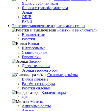
Ящик с рубильником
Ящики с трансформатором
Замки
ОЩВ
РУСП
Электроустановочные изделия, аксессуары
Розетки и выключатели
Выключатели
Розетки
Вилки
Штепсельные
Стационарные
Евровилки
Звонки
Дверные звонки
Звонки громкого боя
Силовые разъёмы
Вилки силовые
Разъёмы из каучука
Розетки силовые
Конденсаторы
ДПС
Метизы
Анкерные болты
Анкеры