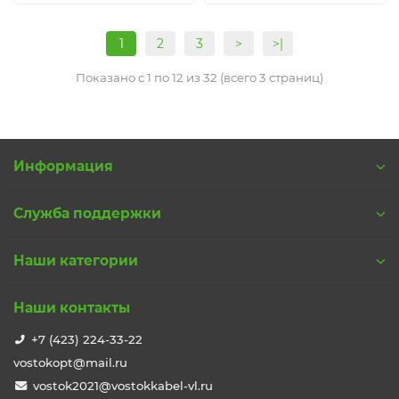
1
2
3
>
>|
Показано с 1 по 12 из 32 (всего 3 страниц)
Информация
Служба поддержки
Наши категории
Наши контакты
+7 (423) 224-33-22
vostokopt@mail.ru
vostok2021@vostokkabel-vl.ru