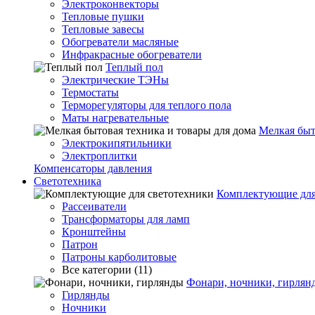
Электроконвекторы
Тепловые пушки
Тепловые завесы
Обогреватели масляные
Инфракрасные обогреватели
Теплый пол
Электрические ТЭНы
Термостаты
Терморегуляторы для теплого пола
Маты нагревательные
Мелкая быт
Электрокипятильники
Электроплитки
Компенсаторы давления
Светотехника
Комплектующие для
Рассеиватели
Трансформаторы для ламп
Кронштейны
Патрон
Патроны карболитовые
Все категории (11)
Фонари, ночники, гирлян
Гирлянды
Ночники