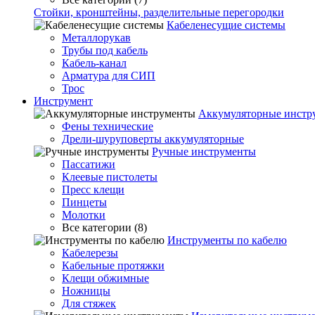
Стойки, кронштейны, разделительные перегородки
Кабеленесущие системы
Металлорукав
Трубы под кабель
Кабель-канал
Арматура для СИП
Трос
Инструмент
Аккумуляторные инстр
Фены технические
Дрели-шуруповерты аккумуляторные
Ручные инструменты
Пассатижи
Клеевые пистолеты
Пресс клещи
Пинцеты
Молотки
Все категории (8)
Инструменты по кабелю
Кабелерезы
Кабельные протяжки
Клещи обжимные
Ножницы
Для стяжек