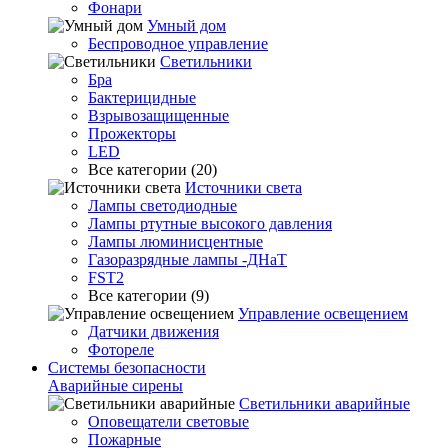
Фонари
Умный дом
Беспроводное управление
Светильники
Бра
Бактерицидные
Взрывозащищенные
Прожекторы
LED
Все категории (20)
Источники света
Лампы светодиодные
Лампы ртутные высокого давления
Лампы люминисцентные
Газоразрядные лампы -ДНаТ
FST2
Все категории (9)
Управление освещением
Датчики движения
Фотореле
Системы безопасности
Аварийные сирены
Светильники аварийные
Оповещатели световые
Пожарные