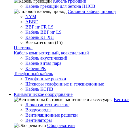
Кабель греющий
Кабель греющий для бетона ПНСВ
Силовой кабель, провод
NYM
АВВГ
ВВГ нг FR LS
Кабель ВВГ нг LS
Кабель КГ ХЛ
Все категории (15)
Плетенка
Кабель компьютерный, коаксиальный
Кабель акустический
Кабель витая пара
Кабель РК
Телефонный кабель
Телефонные розетки
Штекеры телефонные и телевизионные
Кабель КСПВ
Климатическое оборудование
Вентил
Люки сантехнические
Воздуховоды
Вентиляционные решетки
Вентиляторы
Обогреватели