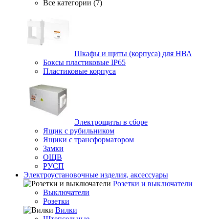
Все категории (7)
Шкафы и щиты (корпуса) для НВА
Боксы пластиковые IP65
Пластиковые корпуса
Электрощиты в сборе
Ящик с рубильником
Ящики с трансформатором
Замки
ОЩВ
РУСП
Электроустановочные изделия, аксессуары
Розетки и выключатели
Выключатели
Розетки
Вилки
Штепсельные