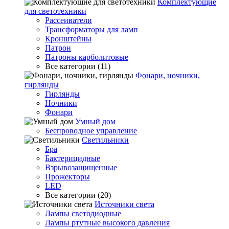
Комплектующие
для светотехники
Рассеиватели
Трансформаторы для ламп
Кронштейны
Патрон
Патроны карболитовые
Все категории (11)
Фонари, ночники,
гирлянды
Гирлянды
Ночники
Фонари
Умный дом
Беспроводное управление
Светильники
Бра
Бактерицидные
Взрывозащищенные
Прожекторы
LED
Все категории (20)
Источники света
Лампы светодиодные
Лампы ртутные высокого давления