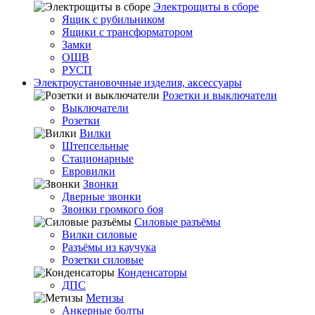
Электрощиты в сборе
Ящик с рубильником
Ящики с трансформатором
Замки
ОЩВ
РУСП
Электроустановочные изделия, аксессуары
Розетки и выключатели
Выключатели
Розетки
Вилки
Штепсельные
Стационарные
Евровилки
Звонки
Дверные звонки
Звонки громкого боя
Силовые разъёмы
Вилки силовые
Разъёмы из каучука
Розетки силовые
Конденсаторы
ДПС
Метизы
Анкерные болты