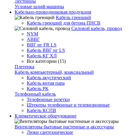
Лестницы
Угловые шлиф машины
Кабельно-проводниковая продукция
Кабель греющий
Кабель греющий для бетона ПНСВ
Силовой кабель, провод
NYM
АВВГ
ВВГ нг FR LS
Кабель ВВГ нг LS
Кабель КГ ХЛ
Все категории (15)
Плетенка
Кабель компьютерный, коаксиальный
Кабель акустический
Кабель витая пара
Кабель РК
Телефонный кабель
Телефонные розетки
Штекеры телефонные и телевизионные
Кабель КСПВ
Климатическое оборудование
Вентиляторы бытовые настенные и аксессуары
Люки сантехнические