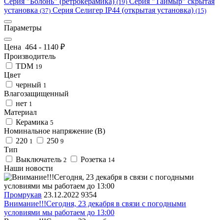
Серия "Болонь" (ретрокерамика)
Серия "Таймыр" скрытая
(19)
установка
Серия Селигер IP44 (открытая установка)
(37)
(15)
Параметры
Цена
464
-
1140
₽
Производитель
TDM
19
Цвет
черный
1
Влагозащищенный
нет
1
Материал
Керамика
5
Номинальное напряжение (В)
220
250
1
9
Тип
Выключатель
Розетка
2
14
Наши новости
Промрукав
23.12.2022
9354
Внимание!!!Сегодня, 23 декабря в связи с погодными
условиями мы работаем до 13:00