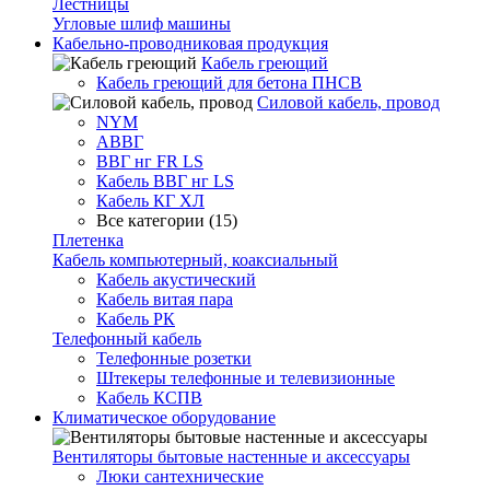
Лестницы
Угловые шлиф машины
Кабельно-проводниковая продукция
Кабель греющий
Кабель греющий для бетона ПНСВ
Силовой кабель, провод
NYM
АВВГ
ВВГ нг FR LS
Кабель ВВГ нг LS
Кабель КГ ХЛ
Все категории (15)
Плетенка
Кабель компьютерный, коаксиальный
Кабель акустический
Кабель витая пара
Кабель РК
Телефонный кабель
Телефонные розетки
Штекеры телефонные и телевизионные
Кабель КСПВ
Климатическое оборудование
Вентиляторы бытовые настенные и аксессуары
Люки сантехнические