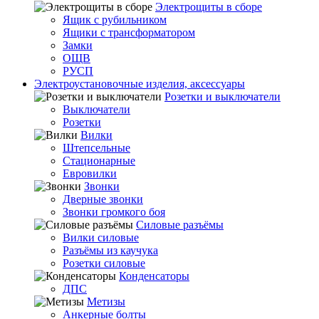
Электрощиты в сборе
Ящик с рубильником
Ящики с трансформатором
Замки
ОЩВ
РУСП
Электроустановочные изделия, аксессуары
Розетки и выключатели
Выключатели
Розетки
Вилки
Штепсельные
Стационарные
Евровилки
Звонки
Дверные звонки
Звонки громкого боя
Силовые разъёмы
Вилки силовые
Разъёмы из каучука
Розетки силовые
Конденсаторы
ДПС
Метизы
Анкерные болты