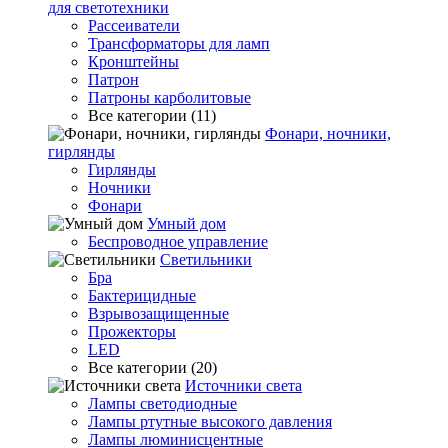
для светотехники
Рассеиватели
Трансформаторы для ламп
Кронштейны
Патрон
Патроны карболитовые
Все категории (11)
Фонари, ночники,
гирлянды
Гирлянды
Ночники
Фонари
Умный дом
Беспроводное управление
Светильники
Бра
Бактерицидные
Взрывозащищенные
Прожекторы
LED
Все категории (20)
Источники света
Лампы светодиодные
Лампы ртутные высокого давления
Лампы люминисцентные