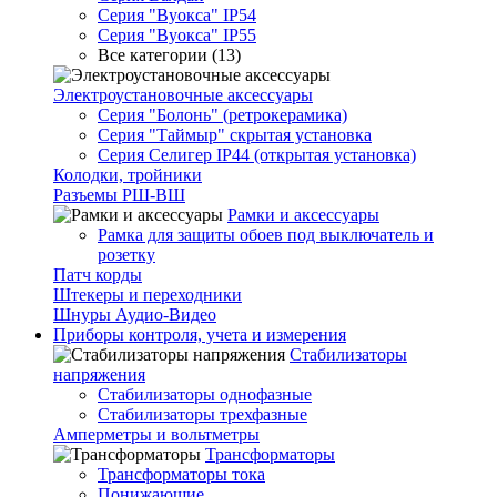
Серия "Вуокса" IP54
Серия "Вуокса" IP55
Все категории (13)
Электроустановочные аксессуары
Серия "Болонь" (ретрокерамика)
Серия "Таймыр" скрытая установка
Серия Селигер IP44 (открытая установка)
Колодки, тройники
Разъемы РШ-ВШ
Рамки и аксессуары
Рамка для защиты обоев под выключатель и
розетку
Патч корды
Штекеры и переходники
Шнуры Аудио-Видео
Приборы контроля, учета и измерения
Стабилизаторы
напряжения
Стабилизаторы однофазные
Стабилизаторы трехфазные
Амперметры и вольтметры
Трансформаторы
Трансформаторы тока
Понижающие