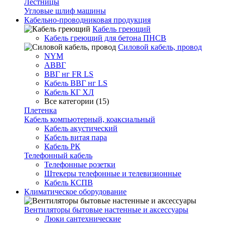
Лестницы
Угловые шлиф машины
Кабельно-проводниковая продукция
Кабель греющий
Кабель греющий для бетона ПНСВ
Силовой кабель, провод
NYM
АВВГ
ВВГ нг FR LS
Кабель ВВГ нг LS
Кабель КГ ХЛ
Все категории (15)
Плетенка
Кабель компьютерный, коаксиальный
Кабель акустический
Кабель витая пара
Кабель РК
Телефонный кабель
Телефонные розетки
Штекеры телефонные и телевизионные
Кабель КСПВ
Климатическое оборудование
Вентиляторы бытовые настенные и аксессуары
Люки сантехнические