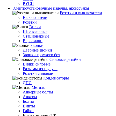
РУСП
Электроустановочные изделия, аксессуары
Розетки и выключатели
Выключатели
Розетки
Вилки
Штепсельные
Стационарные
Евровилки
Звонки
Дверные звонки
Звонки громкого боя
Силовые разъёмы
Вилки силовые
Разъёмы из каучука
Розетки силовые
Конденсаторы
ДПС
Метизы
Анкерные болты
Анкеры
Болты
Винты
Гайки
Все категории (10)