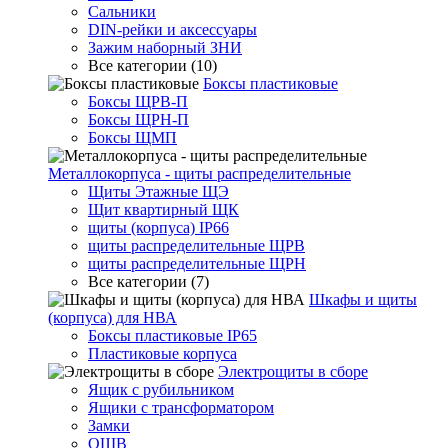
Сальники
DIN-рейки и аксессуары
Зажим наборный ЗНИ
Все категории (10)
Боксы пластиковые
Боксы ЩРВ-П
Боксы ЩРН-П
Боксы ЩМП
Металлокорпуса - щиты распределительные
Щиты Этажные ЩЭ
Щит квартирный ЩК
щиты (корпуса) IP66
щиты распределительные ЩРВ
щиты распределительные ЩРН
Все категории (7)
Шкафы и щиты
(корпуса) для НВА
Боксы пластиковые IP65
Пластиковые корпуса
Электрощиты в сборе
Ящик с рубильником
Ящики с трансформатором
Замки
ОЩВ