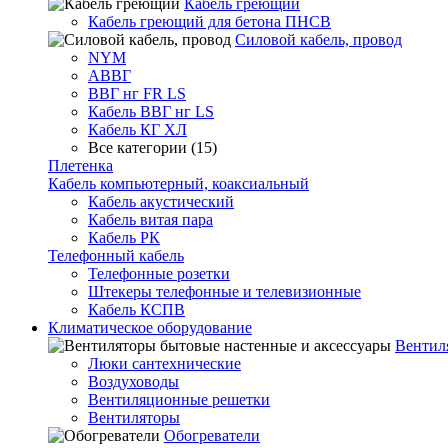
Кабель греющий
Кабель греющий для бетона ПНСВ
Силовой кабель, провод
NYM
АВВГ
ВВГ нг FR LS
Кабель ВВГ нг LS
Кабель КГ ХЛ
Все категории (15)
Плетенка
Кабель компьютерный, коаксиальный
Кабель акустический
Кабель витая пара
Кабель РК
Телефонный кабель
Телефонные розетки
Штекеры телефонные и телевизионные
Кабель КСПВ
Климатическое оборудование
Вентил
Люки сантехнические
Воздуховоды
Вентиляционные решетки
Вентиляторы
Обогреватели