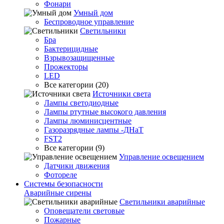
Фонари
Умный дом
Беспроводное управление
Светильники
Бра
Бактерицидные
Взрывозащищенные
Прожекторы
LED
Все категории (20)
Источники света
Лампы светодиодные
Лампы ртутные высокого давления
Лампы люминисцентные
Газоразрядные лампы -ДНаТ
FST2
Все категории (9)
Управление освещением
Датчики движения
Фотореле
Системы безопасности
Аварийные сирены
Светильники аварийные
Оповещатели световые
Пожарные