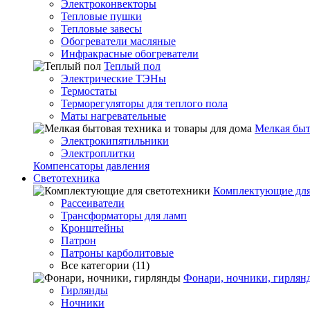
Электроконвекторы
Тепловые пушки
Тепловые завесы
Обогреватели масляные
Инфракрасные обогреватели
Теплый пол
Электрические ТЭНы
Термостаты
Терморегуляторы для теплого пола
Маты нагревательные
Мелкая быт
Электрокипятильники
Электроплитки
Компенсаторы давления
Светотехника
Комплектующие для
Рассеиватели
Трансформаторы для ламп
Кронштейны
Патрон
Патроны карболитовые
Все категории (11)
Фонари, ночники, гирлян
Гирлянды
Ночники