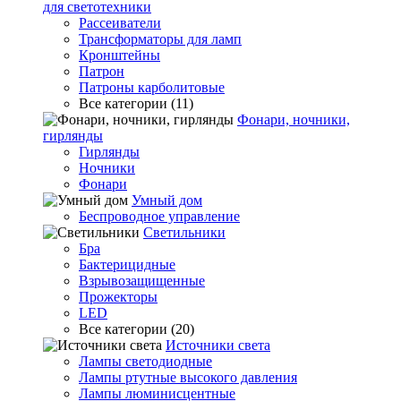
для светотехники
Рассеиватели
Трансформаторы для ламп
Кронштейны
Патрон
Патроны карболитовые
Все категории (11)
Фонари, ночники,
гирлянды
Гирлянды
Ночники
Фонари
Умный дом
Беспроводное управление
Светильники
Бра
Бактерицидные
Взрывозащищенные
Прожекторы
LED
Все категории (20)
Источники света
Лампы светодиодные
Лампы ртутные высокого давления
Лампы люминисцентные