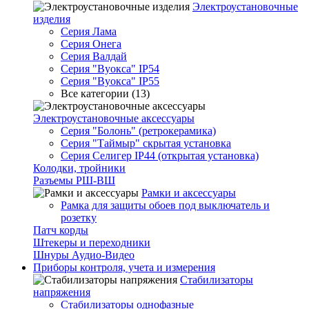
Электроустановочные
изделия
Серия Лама
Серия Онега
Серия Валдай
Серия "Вуокса" IP54
Серия "Вуокса" IP55
Все категории (13)
Электроустановочные аксессуары
Серия "Болонь" (ретрокерамика)
Серия "Таймыр" скрытая установка
Серия Селигер IP44 (открытая установка)
Колодки, тройники
Разъемы РШ-ВШ
Рамки и аксессуары
Рамка для защиты обоев под выключатель и
розетку
Патч корды
Штекеры и переходники
Шнуры Аудио-Видео
Приборы контроля, учета и измерения
Стабилизаторы
напряжения
Стабилизаторы однофазные