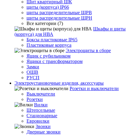
Щит квартирный ЩК
щиты (корпуса) IP66
щиты распределительные ЩРВ
щиты распределительные ЩРН
Все категории (7)
Шкафы и щиты
(корпуса) для НВА
Боксы пластиковые IP65
Пластиковые корпуса
Электрощиты в сборе
Ящик с рубильником
Ящики с трансформатором
Замки
ОЩВ
РУСП
Электроустановочные изделия, аксессуары
Розетки и выключатели
Выключатели
Розетки
Вилки
Штепсельные
Стационарные
Евровилки
Звонки
Дверные звонки