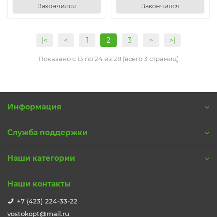
Закончился
Закончился
|<
<
1
2
3
>
>|
Показано с 13 по 24 из 28 (всего 3 страниц)
Информация
Служба поддержки
Наши категории
Наши контакты
+7 (423) 224-33-22
vostokopt@mail.ru