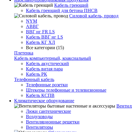
Кабель греющий
Кабель греющий для бетона ПНСВ
Силовой кабель, провод
NYM
АВВГ
ВВГ нг FR LS
Кабель ВВГ нг LS
Кабель КГ ХЛ
Все категории (15)
Плетенка
Кабель компьютерный, коаксиальный
Кабель акустический
Кабель витая пара
Кабель РК
Телефонный кабель
Телефонные розетки
Штекеры телефонные и телевизионные
Кабель КСПВ
Климатическое оборудование
Вентил
Люки сантехнические
Воздуховоды
Вентиляционные решетки
Вентиляторы