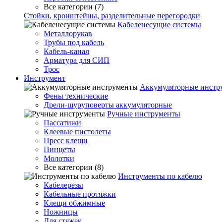
Все категории (7)
Стойки, кронштейны, разделительные перегородки
Кабеленесущие системы
Металлорукав
Трубы под кабель
Кабель-канал
Арматура для СИП
Трос
Инструмент
Аккумуляторные инстр
Фены технические
Дрели-шуруповерты аккумуляторные
Ручные инструменты
Пассатижи
Клеевые пистолеты
Пресс клещи
Пинцеты
Молотки
Все категории (8)
Инструменты по кабелю
Кабелерезы
Кабельные протяжки
Клещи обжимные
Ножницы
Для стяжек