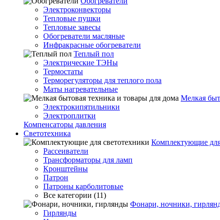
Обогреватели
Электроконвекторы
Тепловые пушки
Тепловые завесы
Обогреватели масляные
Инфракрасные обогреватели
Теплый пол
Электрические ТЭНы
Термостаты
Терморегуляторы для теплого пола
Маты нагревательные
Мелкая быт
Электрокипятильники
Электроплитки
Компенсаторы давления
Светотехника
Комплектующие для
Рассеиватели
Трансформаторы для ламп
Кронштейны
Патрон
Патроны карболитовые
Все категории (11)
Фонари, ночники, гирлян
Гирлянды