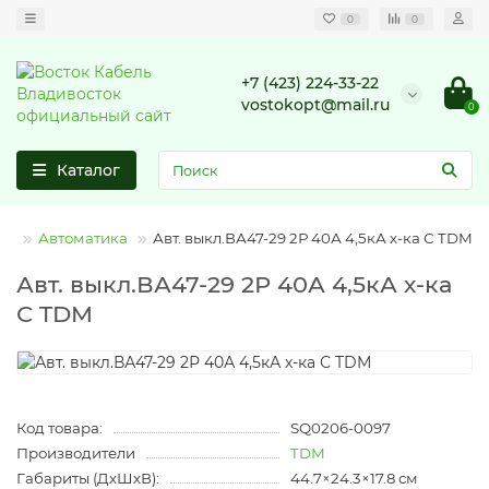
0
0
+7 (423) 224-33-22
vostokopt@mail.ru
0
Каталог
Автоматика
Авт. выкл.ВА47-29 2Р 40А 4,5кА х-ка С TDM
Авт. выкл.ВА47-29 2Р 40А 4,5кА х-ка
С TDM
Код товара:
SQ0206-0097
Производители
TDM
Габариты (ДхШхВ):
44.7×24.3×17.8 см