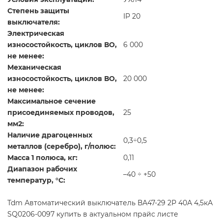
Степень защиты
IP 20
выключателя:
Электрическая
износостойкость, циклов В­О,
6 000
не менее:
Механическая
износостойкость, циклов В­О,
20 000
не менее:
Максимальное сечение
присоединяемых проводов,
25
мм2:
Наличие драгоценных
0,3÷0,5
металлов (серебро), г/полюс:
Масса 1 полюса, кг:
0,11
Диапазон рабочих
–40 ÷ +50
температур, °С:
Tdm Автоматический выключатель ВА47-29 2Р 40А 4,5кА
SQ0206-0097 купить в актуальном прайс листе