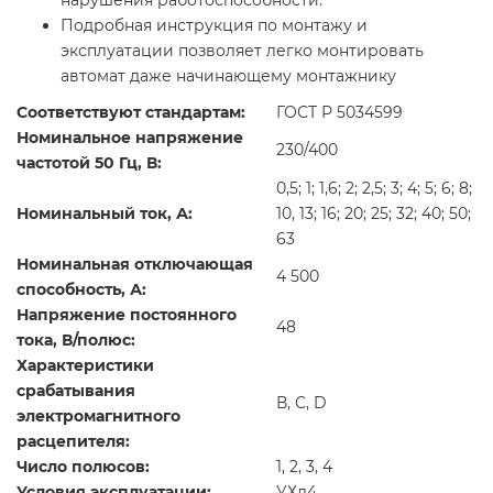
нарушения работоспособности.
Подробная инструкция по монтажу и
эксплуатации позволяет легко монтировать
автомат даже начинающему монтажнику
Соответствуют стандартам:
ГОСТ Р 50345­99
Номинальное напряжение
230/400
частотой 50 Гц, В:
0,5; 1; 1,6; 2; 2,5; 3; 4; 5; 6; 8;
Номинальный ток, А:
10, 13; 16; 20; 25; 32; 40; 50;
63
Номинальная отключающая
4 500
способность, А:
Напряжение постоянного
48
тока, В/полюс:
Характеристики
срабатывания
В, С, D
электромагнитного
расцепителя:
Число полюсов:
1, 2, 3, 4
Условия эксплуатации:
УХл4