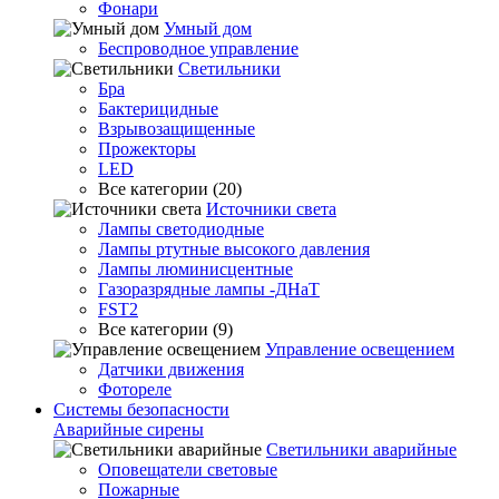
Фонари
Умный дом
Беспроводное управление
Светильники
Бра
Бактерицидные
Взрывозащищенные
Прожекторы
LED
Все категории (20)
Источники света
Лампы светодиодные
Лампы ртутные высокого давления
Лампы люминисцентные
Газоразрядные лампы -ДНаТ
FST2
Все категории (9)
Управление освещением
Датчики движения
Фотореле
Системы безопасности
Аварийные сирены
Светильники аварийные
Оповещатели световые
Пожарные