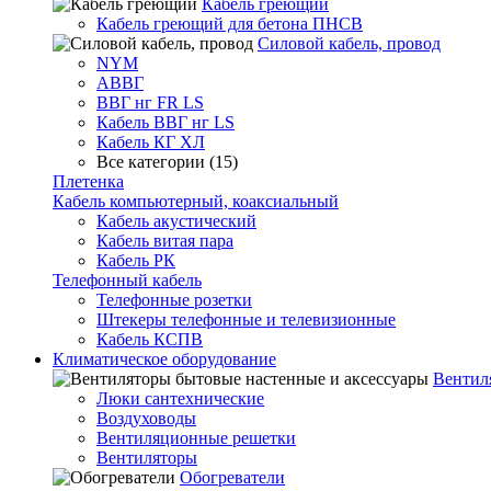
Кабель греющий
Кабель греющий для бетона ПНСВ
Силовой кабель, провод
NYM
АВВГ
ВВГ нг FR LS
Кабель ВВГ нг LS
Кабель КГ ХЛ
Все категории (15)
Плетенка
Кабель компьютерный, коаксиальный
Кабель акустический
Кабель витая пара
Кабель РК
Телефонный кабель
Телефонные розетки
Штекеры телефонные и телевизионные
Кабель КСПВ
Климатическое оборудование
Вентил
Люки сантехнические
Воздуховоды
Вентиляционные решетки
Вентиляторы
Обогреватели