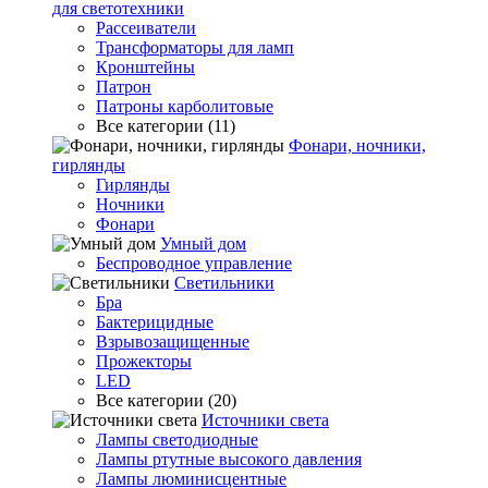
для светотехники
Рассеиватели
Трансформаторы для ламп
Кронштейны
Патрон
Патроны карболитовые
Все категории (11)
Фонари, ночники,
гирлянды
Гирлянды
Ночники
Фонари
Умный дом
Беспроводное управление
Светильники
Бра
Бактерицидные
Взрывозащищенные
Прожекторы
LED
Все категории (20)
Источники света
Лампы светодиодные
Лампы ртутные высокого давления
Лампы люминисцентные