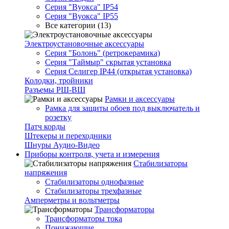
Серия "Вуокса" IP54
Серия "Вуокса" IP55
Все категории (13)
Электроустановочные аксессуары
Серия "Болонь" (ретрокерамика)
Серия "Таймыр" скрытая установка
Серия Селигер IP44 (открытая установка)
Колодки, тройники
Разъемы РШ-ВШ
Рамки и аксессуары
Рамка для защиты обоев под выключатель и
розетку
Патч корды
Штекеры и переходники
Шнуры Аудио-Видео
Приборы контроля, учета и измерения
Стабилизаторы
напряжения
Стабилизаторы однофазные
Стабилизаторы трехфазные
Амперметры и вольтметры
Трансформаторы
Трансформаторы тока
Понижающие