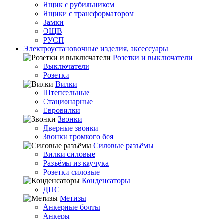
Ящик с рубильником
Ящики с трансформатором
Замки
ОЩВ
РУСП
Электроустановочные изделия, аксессуары
Розетки и выключатели
Выключатели
Розетки
Вилки
Штепсельные
Стационарные
Евровилки
Звонки
Дверные звонки
Звонки громкого боя
Силовые разъёмы
Вилки силовые
Разъёмы из каучука
Розетки силовые
Конденсаторы
ДПС
Метизы
Анкерные болты
Анкеры