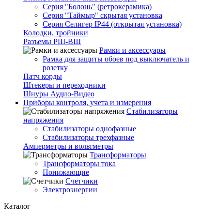
Серия "Болонь" (ретрокерамика)
Серия "Таймыр" скрытая установка
Серия Селигер IP44 (открытая установка)
Колодки, тройники
Разъемы РШ-ВШ
Рамки и аксессуары
Рамка для защиты обоев под выключатель и
розетку
Патч корды
Штекеры и переходники
Шнуры Аудио-Видео
Приборы контроля, учета и измерения
Стабилизаторы
напряжения
Стабилизаторы однофазные
Стабилизаторы трехфазные
Амперметры и вольтметры
Трансформаторы
Трансформаторы тока
Понижающие
Счетчики
Электроэнергии
Каталог