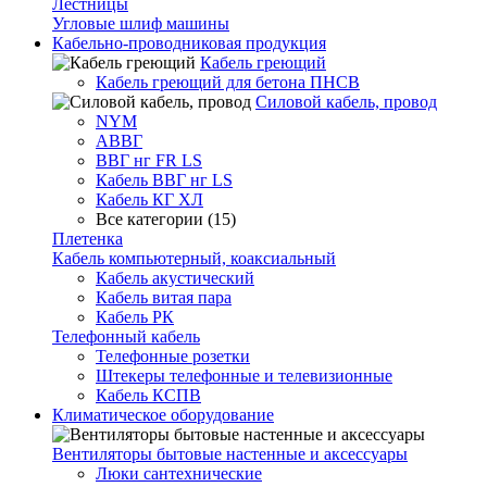
Лестницы
Угловые шлиф машины
Кабельно-проводниковая продукция
Кабель греющий
Кабель греющий для бетона ПНСВ
Силовой кабель, провод
NYM
АВВГ
ВВГ нг FR LS
Кабель ВВГ нг LS
Кабель КГ ХЛ
Все категории (15)
Плетенка
Кабель компьютерный, коаксиальный
Кабель акустический
Кабель витая пара
Кабель РК
Телефонный кабель
Телефонные розетки
Штекеры телефонные и телевизионные
Кабель КСПВ
Климатическое оборудование
Вентиляторы бытовые настенные и аксессуары
Люки сантехнические