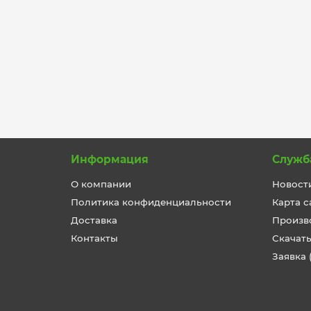
коробки 100х100х40 мм
Рады сообщить вам о расширении
ассортимента двухкомпонентных
огнестойкихэлектромонтажных
коробок. Линейка пополнилась
огнестойкой коробкой р..
Информация
Служб
О компании
Новост
Политика конфиденциальности
Карта с
Доставка
Произв
Контакты
Скачать
Заявка 