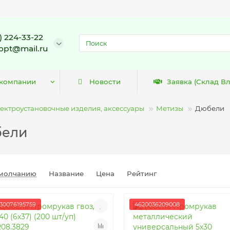
) 224-33-22
opt@mail.ru
 компании
Новости
Заявка (Склад В
ектроустановочные изделия, аксессуары
Метизы
Дюбели
ели
молчанию
Название
Цена
Рейтинг
30076195759
4620036209008