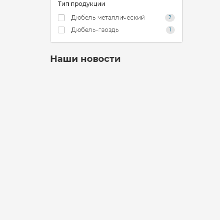
Тип продукции
Дюбель металлический
2
Дюбель-гвоздь
1
Наши новости
Промрукав
23.12.2022
9347
Внимание!!!Сегодня, 23 декабря в
связи с погодными условиями мы