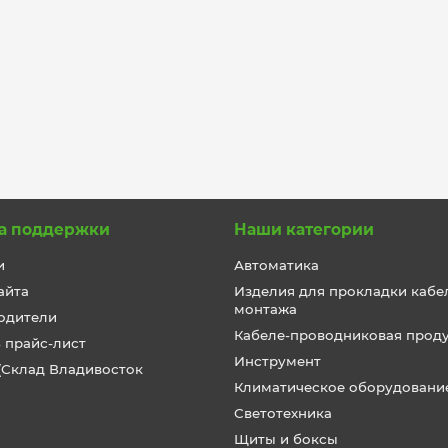
а поддержки
Наши категории
и
Автоматика
айта
Изделия для прокладки кабе
монтажа
одители
Кабеле-проводниковая прод
 прайс-лист
Инструмент
(Склад Владивосток
Климатическое оборудовани
Светотехника
Щиты и боксы