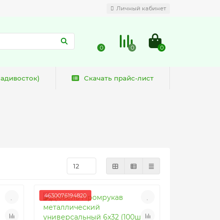
Личный кабинет
0
0
0
ладивосток)
Скачать прайс-лист
4630076194820