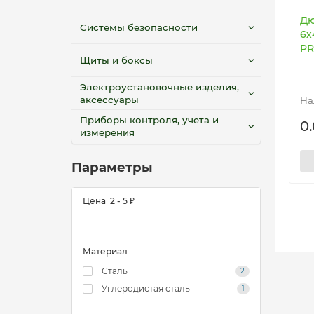
Болты
(6)
Дю
Системы безопасности
Винты
(9)
6х
PR
Щиты и боксы
Гайки
(14)
Электроустановочные изделия,
Дюбели
аксессуары
Приборы контроля, учета и
0.
Показать ещё
измерения
Параметры
Цена
2
-
5
₽
Материал
Сталь
2
Углеродистая сталь
1