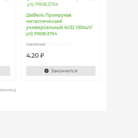
Дюбель Промрукав
металлический
универсальный 6х32 (100шт/
уп) PR08.3754
Закончился
4.20 ₽
Закончился
страниц)