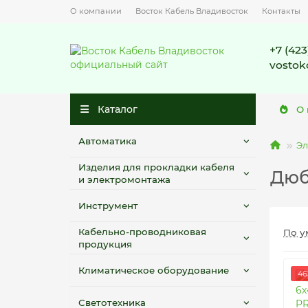
О компании
Восток Кабель Владивосток
Контакты
+7 (423
vostok
Каталог
О
Автоматика
Эл
Изделия для прокладки кабеля
Дюб
и электромонтажа
Инструмент
Метизы
Кабельно-проводниковая
По у
продукция
Анкерные болты
(6)
Климатическое оборудование
46
Анкеры
(7)
Светотехника