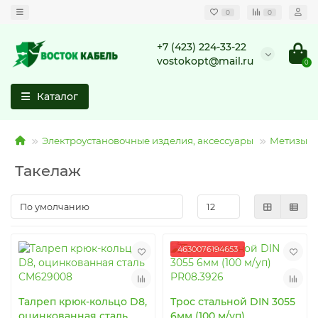
0
0
+7 (423) 224-33-22
vostokopt@mail.ru
0
Каталог
Электроустановочные изделия, аксессуары
Метизы
Такелаж
4630076194653
Талреп крюк-кольцо D8,
Трос стальной DIN 3055
оцинкованная сталь
6мм (100 м/уп)