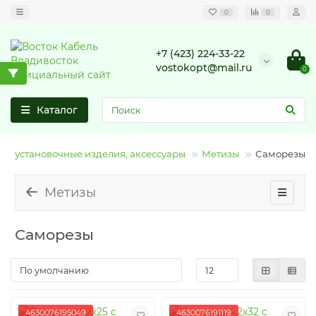
0
0
+7 (423) 224-33-22
vostokopt@mail.ru
0
Каталог
троустановочные изделия, аксессуары
Метизы
Саморезы
Метизы
Саморезы
4630076195049
4630076191119