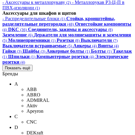
- Аксессуары к металлорукаву
- Металлорукав Р3-Ц-П в
(2)
ПВХ-изоляции
(1)
Аксессуары для шкафов и щитов
- Распределительные блоки
Стойки, кронштейны,
(1)
разделительные перегородки
Огнестойкие компоненты
(48)
DKC
Соединители, зажимы и аксессуары
(4)
(36)
(8)
Заземление
Держатели для молниезащиты и заземления
(6)
Молниеприемники
Розетки
Выключатели
(5)
(1)
(8)
(7)
Выключатели встраиваемые
Анкеры
Винты
(5)
(4)
(4)
Гайки
Шайбы
Анкерные болты
Болты
Такелаж
(3)
(3)
(1)
(1)
Шпильки
Компьютерные розетки
Электрические
(1)
(1)
(4)
розетки
(4)
Показать ещё
Бренды
A
ABB
ABRO
ADMIRAL
Aktiv
Apeyron
C
CNC
D
DEKraft