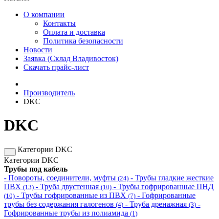
О компании
Контакты
Оплата и доставка
Политика безопасности
Новости
Заявка (Склад Владивосток)
Скачать прайс-лист
Производитель
DKC
DKC
Категории DKC
Категории DKC
Трубы под кабель
- Повороты, соединители, муфты
- Трубы гладкие жесткие
(24)
ПВХ
- Труба двустенная
- Трубы гофрированные ПНД
(13)
(10)
- Трубы гофрированные из ПВХ
- Гофрированные
(10)
(7)
трубы без содержания галогенов
- Труба дренажная
-
(4)
(3)
Гофрированные трубы из полиамида
(1)