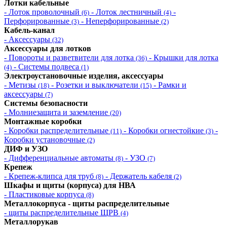
Лотки кабельные
- Лоток проволочный
- Лоток лестничный
-
(6)
(4)
Перфорированные
- Неперфорированные
(3)
(2)
Кабель-канал
- Аксессуары
(32)
Аксессуары для лотков
- Повороты и разветвители для лотка
- Крышки для лотка
(36)
- Системы подвеса
(4)
(1)
Электроустановочные изделия, аксессуары
- Метизы
- Розетки и выключатели
- Рамки и
(18)
(15)
аксессуары
(7)
Системы безопасности
- Молниезащита и заземление
(20)
Монтажные коробки
- Коробки распределительные
- Коробки огнестойкие
-
(11)
(3)
Коробки установочные
(2)
ДИФ и УЗО
- Дифференциальные автоматы
- УЗО
(8)
(7)
Крепеж
- Крепеж-клипса для труб
- Держатель кабеля
(8)
(2)
Шкафы и щиты (корпуса) для НВА
- Пластиковые корпуса
(8)
Металлокорпуса - щиты распределительные
- щиты распределительные ЩРВ
(4)
Металлорукав