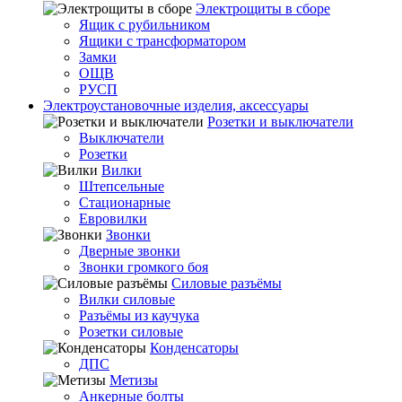
Электрощиты в сборе
Ящик с рубильником
Ящики с трансформатором
Замки
ОЩВ
РУСП
Электроустановочные изделия, аксессуары
Розетки и выключатели
Выключатели
Розетки
Вилки
Штепсельные
Стационарные
Евровилки
Звонки
Дверные звонки
Звонки громкого боя
Силовые разъёмы
Вилки силовые
Разъёмы из каучука
Розетки силовые
Конденсаторы
ДПС
Метизы
Анкерные болты