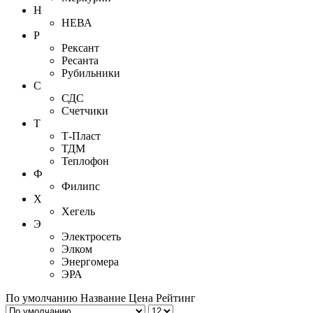
Н
НЕВА
Р
Рексант
Ресанта
Рубильники
С
СДС
Счетчики
Т
Т-Пласт
ТДМ
Теплофон
Ф
Филипс
Х
Хегель
Э
Электросеть
Элком
Энергомера
ЭРА
По умолчанию
Название
Цена
Рейтинг