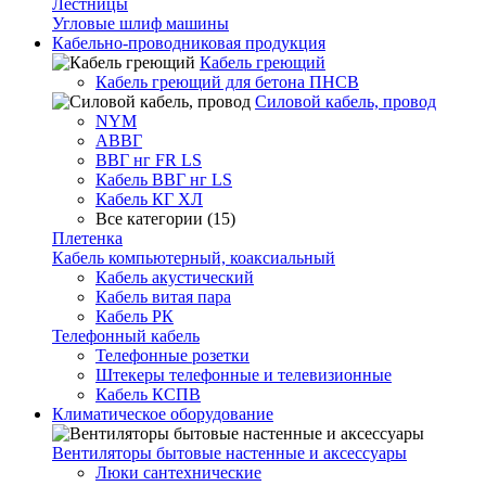
Лестницы
Угловые шлиф машины
Кабельно-проводниковая продукция
Кабель греющий
Кабель греющий для бетона ПНСВ
Силовой кабель, провод
NYM
АВВГ
ВВГ нг FR LS
Кабель ВВГ нг LS
Кабель КГ ХЛ
Все категории (15)
Плетенка
Кабель компьютерный, коаксиальный
Кабель акустический
Кабель витая пара
Кабель РК
Телефонный кабель
Телефонные розетки
Штекеры телефонные и телевизионные
Кабель КСПВ
Климатическое оборудование
Вентиляторы бытовые настенные и аксессуары
Люки сантехнические