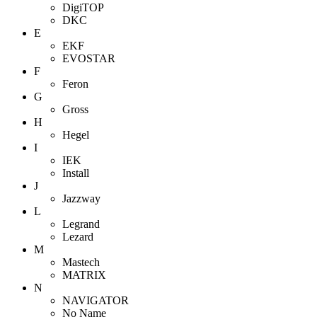
DigiTOP
DKC
E
EKF
EVOSTAR
F
Feron
G
Gross
H
Hegel
I
IEK
Install
J
Jazzway
L
Legrand
Lezard
M
Mastech
MATRIX
N
NAVIGATOR
No Name