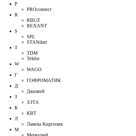
P
PROconnect
R
RBUZ
REXANT
S
SPL
STANdart
T
TDM
Tekfor
W
WAGO
Г
ГОФРОМАТИК
Д
Джазвей
З
ЗЭТА
К
КВТ
Л
Лампы Киргизия
М
Меркурий