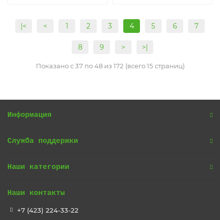
|<
<
1
2
3
4
5
6
7
8
9
>
>|
Показано с 37 по 48 из 172 (всего 15 страниц)
Информация
Служба поддержки
Наши категории
Наши контакты
+7 (423) 224-33-22